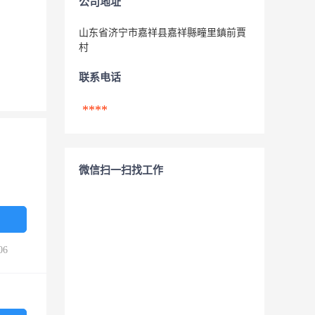
公司地址
山东省济宁市嘉祥县嘉祥縣疃里鎮前賈
村
联系电话
****
微信扫一扫找工作
06