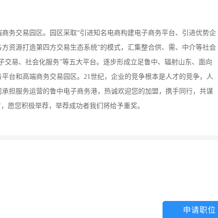
端商务交易园区。园区采取“引进知名电商构建电子商务平台、引进优势企
各方资源打造第四方交易生态系统”的模式，汇集整合供、需、中介等社会
子交易、社会化服务”等五大平台。逐步形成立足鲁中、辐射山东、面向
平台和高端商务交易园区。21世纪，企业的竞争根本是人才的竞争，人
司承担服务运营的鲁中电子商务港，热诚欢迎您的加盟，携手同行，共谋
才，愿您积极举荐，举荐成功者我们将给予重奖。
申请职位