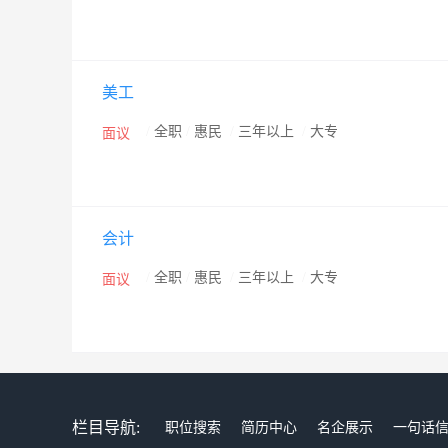
美工
/
全职
/
惠民
/
三年以上
/
大专
面议
会计
/
全职
/
惠民
/
三年以上
/
大专
面议
栏目导航:
职位搜索
简历中心
名企展示
一句话