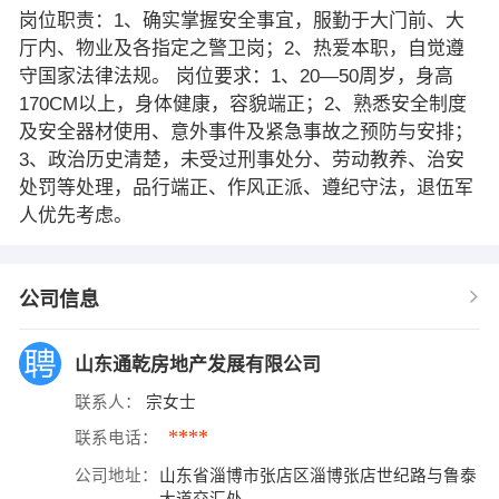
岗位职责：1、确实掌握安全事宜，服勤于大门前、大
厅内、物业及各指定之警卫岗；2、热爱本职，自觉遵
守国家法律法规。 岗位要求：1、20—50周岁，身高
170CM以上，身体健康，容貌端正；2、熟悉安全制度
及安全器材使用、意外事件及紧急事故之预防与安排；
3、政治历史清楚，未受过刑事处分、劳动教养、治安
处罚等处理，品行端正、作风正派、遵纪守法，退伍军
人优先考虑。
公司信息
山东通乾房地产发展有限公司
联系人：
宗女士
****
联系电话：
公司地址：
山东省淄博市张店区淄博张店世纪路与鲁泰
大道交汇处