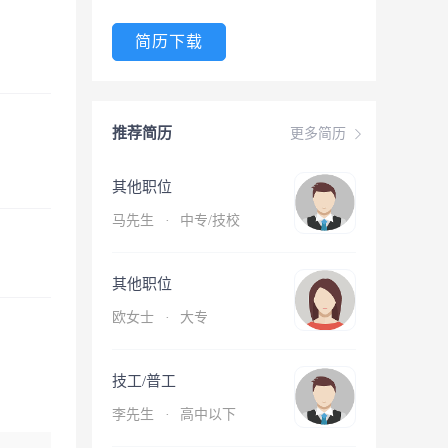
简历下载
推荐简历
更多简历
其他职位
马先生
·
中专/技校
其他职位
欧女士
·
大专
技工/普工
李先生
·
高中以下