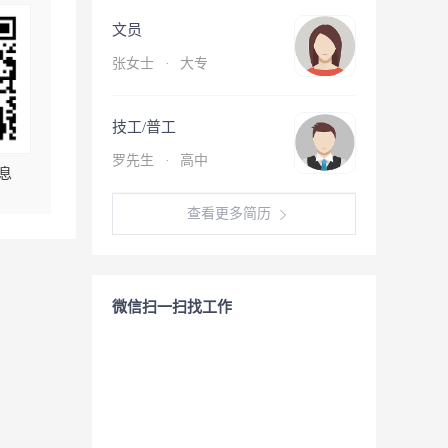
文员
张女士
·
大专
技工/普工
罗先生
·
高中
息
查看更多简历
微信扫一扫找工作